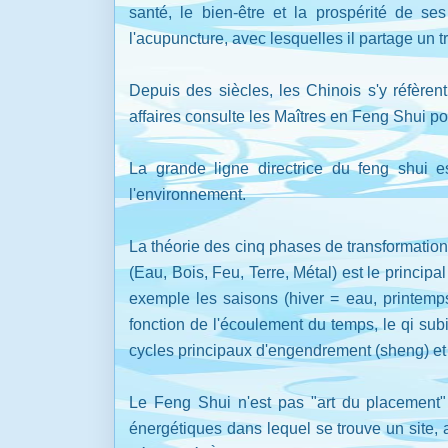
santé, le bien-être et la prospérité de se
l'acupuncture, avec lesquelles il partage u
Depuis des siècles, les Chinois s'y réfèren
affaires consulte les Maîtres en Feng Shui po
La grande ligne directrice du feng shui es
l'environnement.
La théorie des cinq phases de transformatio
(Eau, Bois, Feu, Terre, Métal) est le princi
exemple les saisons (hiver = eau, printemps
fonction de l'écoulement du temps, le qi sub
cycles principaux d'engendrement (sheng) et 
Le Feng Shui n'est pas "art du placement" 
énergétiques dans lequel se trouve un site, 