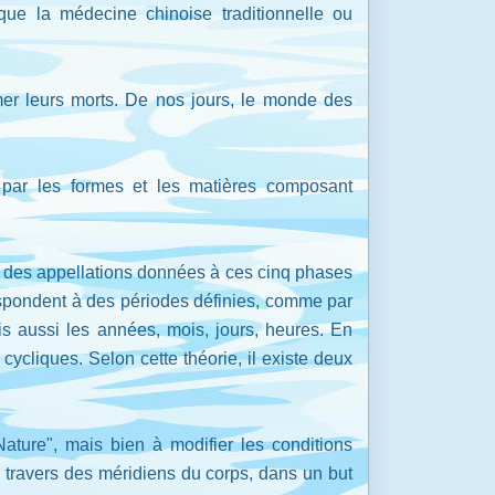
 que la médecine chinoise traditionnelle ou
umer leurs morts. De nos jours, le monde des
és par les formes et les matières composant
n des appellations données à ces cinq phases
respondent à des périodes définies, comme par
is aussi les années, mois, jours, heures. En
ycliques. Selon cette théorie, il existe deux
ature", mais bien à modifier les conditions
u travers des méridiens du corps, dans un but