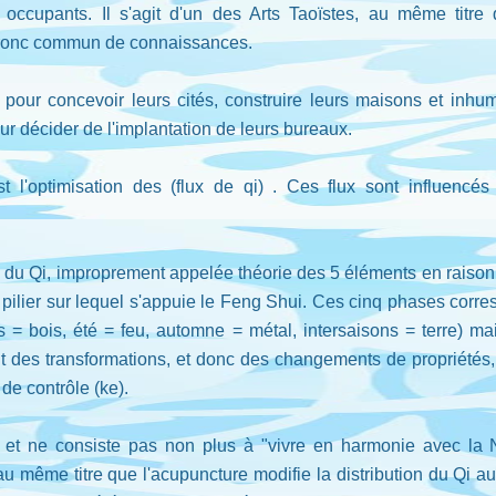
s occupants. Il s'agit d'un des Arts Taoïstes, au même titre
n tronc commun de connaissances.
t pour concevoir leurs cités, construire leurs maisons et inh
ur décider de l'implantation de leurs bureaux.
t l'optimisation des (flux de qi) . Ces flux sont influenc
n du Qi, improprement appelée théorie des 5 éléments en raiso
pal pilier sur lequel s'appuie le Feng Shui. Ces cinq phases cor
 = bois, été = feu, automne = métal, intersaisons = terre) ma
it des transformations, et donc des changements de propriétés, c
de contrôle (ke).
et ne consiste pas non plus à "vivre en harmonie avec la N
au même titre que l'acupuncture modifie la distribution du Qi a