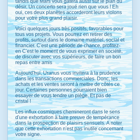
tandis que Mars vous gâtera aussi sur le plan du
désir. Un concerto sera joué rien que vous ! Eh
oui, ces deux planètes accorderont leurs violons
pour votre plus grand plaisir.
Voici quelques jours très positifs, favorables pour
tous vos projets. Vous pourrez en retirer des
profits, surtout dans le domaine matériel, social et
financier. C'est une période de chance, profitez-
en C'est le moment de vous exprimer en société,
de discuter avec vos supérieurs, de faire un bon
repas entre amis
Aujourd'hui, Uranus vous invitera à la prudence
dans les transactions commerciales. Donc, les
achats et les ventes seront à mettre de côtés ce
jour. Certaines personnes pourraient bien
essayer de vous tendre un piège. Et pas de
cristal !
Les influx cosmiques chemineront dans le sens
d'une exhortation à faire preuve de tempérance
dans la prospection de plaisirs sensuels. A noter
que cette exhortation n'est pas inutile concernant
votre signe.